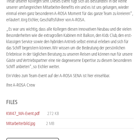
Treue unserer Kollegen sehr. Dieses Event fügt sich als Bestandteil in die Reihe
unserer umfangreichen Mitarbeiter-Benefits ein und es ist uns gelungen, wieder
einmal einen ganz besonderen A-ROSA Moment für das ganze Team zu kreieren“,
erläutert Jörg Eichler, Geschäftsführer von A-ROSA.
„Es war uns wichtig, dass alle Kollegen diesen innovativen Neubau und die vielen
Besonderheiten wie die extragroßen Kabinen mit Balkon, den Kids Club, den erst-
klassigen Service sowie den hybriden Antrieb selbst einmal erleben und sich für
das Schiff begeistern können. Wir wissen um die Bedeutung der persönlichen
Erlebnisse in der täglichen Beratung zu unseren Reisen und können nun für unsere
Gäste und Vertriebspartner eine nie dagewesene Expertise zu diesem besonderen
Schiff anbieten“, so Eichler weiter.
Ein Video zum Team-Event auf der A-ROSA SENA ist hier einsehbar.
Ihre A-ROSA Crew
FILES
KW47_MA-Event.pdf
272 KB
Mitarbeiterbild.jpg
2 MB