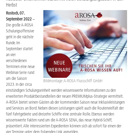
Herbst
Rostock, 07.
September 2022
–
Die große A-ROSA
Schulungsoffensive
geht in die nächste
Runde. Im
September startet
an vier
verschiedenen
Terminen eine neue
Webinar-Serie rund
um die Saison
Bildmontage: A-ROSA Flussschiff GmbH
2023. In der circa
einstündigen Schulungseinheit werden wissenswerte Informationen zu den
erweiterten Produktbestandteilen der neuen PREMIUMplus-Strategie vermittelt.
A-ROSA bietet seinen Gästen ab der kommenden Saison neue Inklusivleistungen
und Services an Bord. Neben diesen Leistungen spielt auch die Routenvielfalt der
fünf Fahrtgebiete und dreizehn Schiffe eine zentrale Rolle. Ebenso werden
wissenswerte Fakten rund um die A-ROSA SENA, das neue Hybrid-Schiff,
präsentiert. Alle interessierten Expedienten können sich ab sofort für einen der
vier Termine unter dem folgenden Link anmelden.