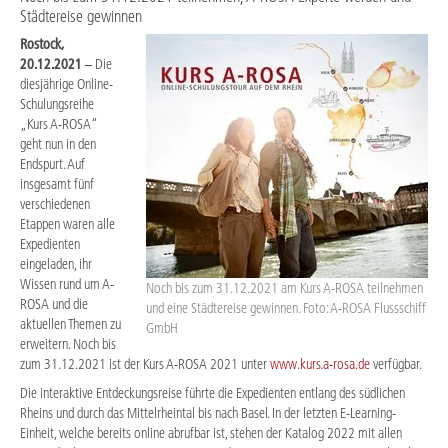
Städtereise gewinnen
Rostock,
20.12.2021
– Die
diesjährige Online-
Schulungsreihe
„Kurs A-ROSA“
geht nun in den
Endspurt. Auf
insgesamt fünf
verschiedenen
Etappen waren alle
Expedienten
eingeladen, ihr
Wissen rund um A-
Noch bis zum 31.12.2021 am Kurs A-ROSA teilnehmen
ROSA und die
und eine Städtereise gewinnen. Foto: A-ROSA Flussschiff
aktuellen Themen zu
GmbH
erweitern. Noch bis
zum 31.12.2021 ist der Kurs A-ROSA 2021 unter
www.kurs.a-rosa.de
verfügbar.
Die interaktive Entdeckungsreise führte die Expedienten entlang des südlichen
Rheins und durch das Mittelrheintal bis nach Basel. In der letzten E-Learning-
Einheit, welche bereits online abrufbar ist, stehen der Katalog 2022 mit allen