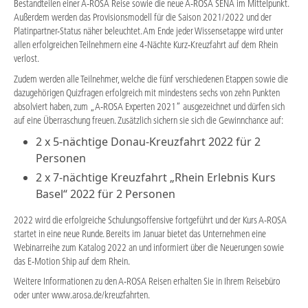
Bestandteilen einer A-ROSA Reise sowie die neue A-ROSA SENA im Mittelpunkt.
Außerdem werden das Provisionsmodell für die Saison 2021/2022 und der
Platinpartner-Status näher beleuchtet. Am Ende jeder Wissensetappe wird unter
allen erfolgreichen Teilnehmern eine 4-Nächte Kurz-Kreuzfahrt auf dem Rhein
verlost.
Zudem werden alle Teilnehmer, welche die fünf verschiedenen Etappen sowie die
dazugehörigen Quizfragen erfolgreich mit mindestens sechs von zehn Punkten
absolviert haben, zum „A-ROSA Experten 2021“ ausgezeichnet und dürfen sich
auf eine Überraschung freuen. Zusätzlich sichern sie sich die Gewinnchance auf:
2 x
5-nächtige Donau-Kreuzfahrt
2022 für 2
Personen
2 x
7-nächtige Kreuzfahrt „Rhein Erlebnis Kurs
Basel“
2022 für 2 Personen
2022 wird die erfolgreiche Schulungsoffensive fortgeführt und der Kurs A-ROSA
startet in eine neue Runde. Bereits im Januar bietet das Unternehmen eine
Webinarreihe zum Katalog 2022 an und informiert über die Neuerungen sowie
das E-Motion Ship auf dem Rhein.
Weitere Informationen zu den A-ROSA Reisen erhalten Sie in Ihrem Reisebüro
oder unter
www.arosa.de/kreuzfahrten.